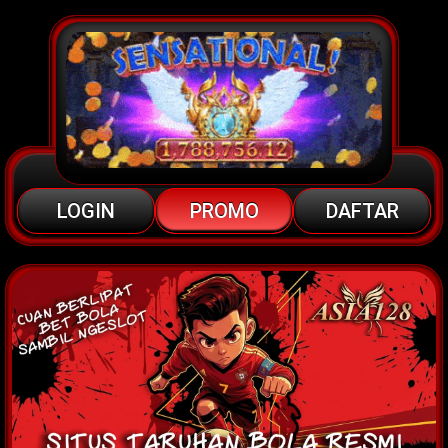
LOGIN
PROMO
DAFTAR