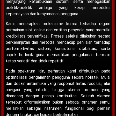
menjunjung keterbukaan sistem, serta menegasikan
praktik-praktik ambigu yang kerap mereduksi
kepercayaan dan kenyamanan pengguna.
Kami menerapkan mekanisme kurasi terhadap ragam
permainan slot online dari entitas penyedia yang memiliki
kredibilitas terverifikasi. Proses seleksi dilakukan secara
berkelanjutan dan metodis, mencakup penilaian terhadap
performativitas sistem, konsistensi stabilitas, serta
aspek hedonik guna memastikan pengalaman bermain
tetap variatif dan tidak repetitif.
Pada spektrum lain, perhatian kami difokuskan pada
optimalisasi pengalaman pengguna secara holistik. Mulai
dari desain antarmuka yang responsif lintas resolusi, alur
navigasi yang intuitif, hingga skema promosi yang
dirancang dengan prinsip kontinuitas. Seluruh elemen
tersebut diformulasikan bukan sebagai ornamen semu,
melainkan sebagai instrumen fungsional bagi pemain
dengan tingkat partisipasi berkelanjutan.