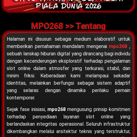
MPO268 >> Tentang
Halaman ini disusun sebagai medium elaboratif untuk
memberikan pemahaman mendalam mengenai
mpo268
,
sebuah lanskap hiburan digital yang dirancang bagi individu
dengan kecenderungan eksploratif terhadap pengalaman
slot online dalam atmosfer yang terkurasi, stabil, dan
minim friksi. Keberadaan kami melampaui sekadar
identitas, melainkan berfungsi sebagai sistem adaptif
yang selaras dengan dinamika perilaku pemain
kontemporer.
Sejak fase inisiasi,
mpo268
mengusung prinsip komitmen
terhadap penyediaan layanan slot online yang
berlandaskan integritas operasional. Seluruh infrastruktur
dikembangkan melalui arsitektur teknis yang terstruktur,