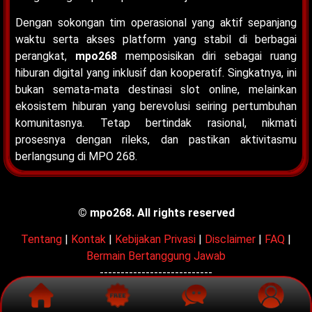
Dengan sokongan tim operasional yang aktif sepanjang
waktu serta akses platform yang stabil di berbagai
perangkat,
mpo268
memposisikan diri sebagai ruang
hiburan digital yang inklusif dan kooperatif. Singkatnya, ini
bukan semata-mata destinasi slot online, melainkan
ekosistem hiburan yang berevolusi seiring pertumbuhan
komunitasnya. Tetap bertindak rasional, nikmati
prosesnya dengan rileks, dan pastikan aktivitasmu
berlangsung di MPO 268.
© mpo268. All rights reserved
Tentang
|
Kontak
|
Kebijakan Privasi
|
Disclaimer
|
FAQ
|
Bermain Bertanggung Jawab
---------------------------